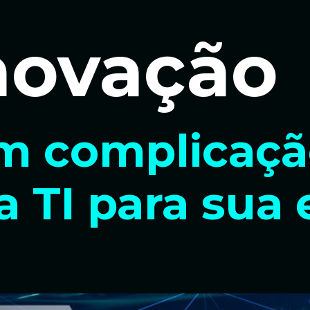
novação
m complicaçã
a TI para sua