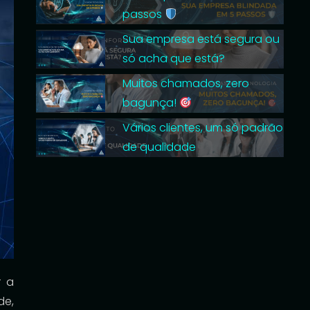
passos
Sua empresa está segura ou
só acha que está?
Muitos chamados, zero
bagunça!
Vários clientes, um só padrão
de qualidade
r a
de,