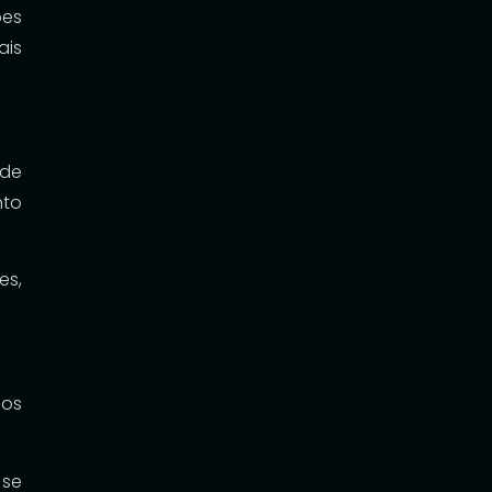
ões
ais
ade
nto
es,
ios
 se