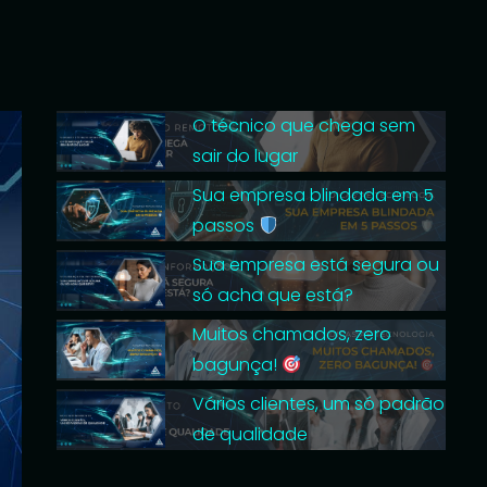
O técnico que chega sem
sair do lugar
Sua empresa blindada em 5
passos
Sua empresa está segura ou
só acha que está?
Muitos chamados, zero
bagunça!
Vários clientes, um só padrão
de qualidade