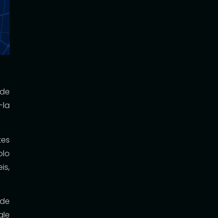
ade
-la
tes
olo
is,
 de
gle