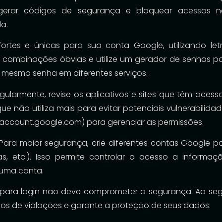
a gerar códigos de segurança e bloquear acessos 
a.
s fortes e únicas para sua conta Google, utilizando let
e combinações óbvias e utilize um gerador de senhas p
 a mesma senha em diferentes serviços.
gularmente, revise os aplicativos e sites que têm acess
 não utiliza mais para evitar potenciais vulnerabilidad
account.google.com) para gerenciar as permissões.
: Para maior segurança, crie diferentes contas Google p
nças, etc.). Isso permite controlar o acesso a informaç
 uma conta.
 para login não deve comprometer a segurança. Ao seg
scos de violações e garante a proteção de seus dados.