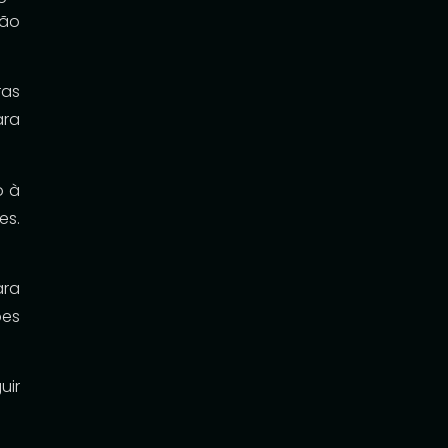
não
ras
ara
o à
es.
ara
ões
uir