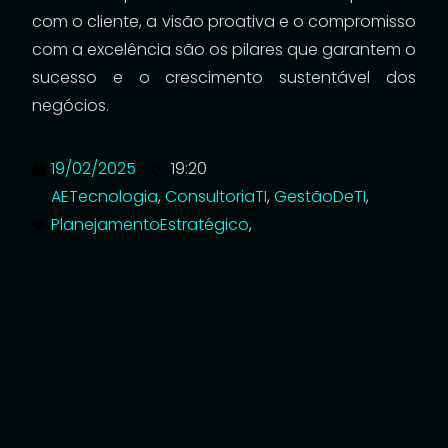
com o cliente, a visão proativa e o compromisso
com a excelência são os pilares que garantem o
sucesso e o crescimento sustentável dos
negócios.
19/02/2025
19:20
AETecnologia
,
ConsultoriaTI
,
GestãoDeTI
,
PlanejamentoEstratégico
,
SegurançaDaInformação
O técnico que chega sem sair
do lugar
Sua empresa blindada em 5
passos
Sua empresa está segura ou só